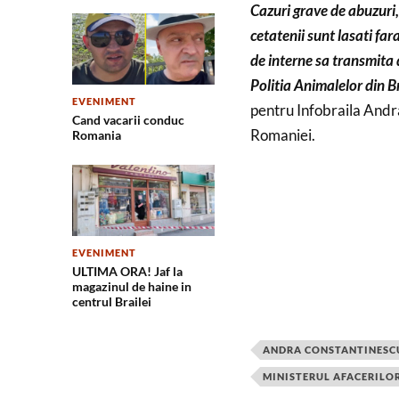
Cazuri grave de abuzuri, 
cetatenii sunt lasati far
de interne sa transmita 
Politia Animalelor din Br
EVENIMENT
pentru Infobraila Andr
Cand vacarii conduc
Romaniei.
Romania
EVENIMENT
ULTIMA ORA! Jaf la
magazinul de haine in
centrul Brailei
ANDRA CONSTANTINESC
MINISTERUL AFACERILO