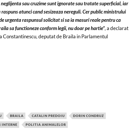
neglijenta sau cruzime sunt ignorate sau tratate superficial, iar
a raspuns atunci cand sesizeaza nereguli. Cer public ministrului
de urgenta raspunsul solicitat si sa ia masuri reale pentru ca
aila sa functioneze conform legii, nu doar pe hartie”
, a declarat
a Constantinescu, deputat de Braila in Parlamentul
U
BRAILA
CATALIN PREDOIU
DORIN CONDRUZ
R INTERNE
POLITIA ANIMALELOR