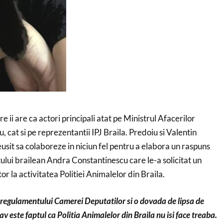
 ii are ca actori principali atat pe Ministrul Afacerilor
, cat si pe reprezentantii IPJ Braila. Predoiu si Valentin
sit sa colaboreze in niciun fel pentru a elabora un raspuns
ului brailean Andra Constantinescu care le-a solicitat un
r la activitatea Politiei Animalelor din Braila.
a regulamentului Camerei Deputatilor si o dovada de lipsa de
v este faptul ca Politia Animalelor din Braila nu isi face treaba.