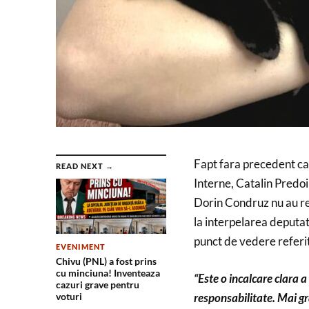
Fapt fara precedent care
READ NEXT →
Interne, Catalin Predoiu
Dorin Condruz nu au reu
la interpelarea deputat
punct de vedere referito
EVENIMENT
Chivu (PNL) a fost prins
cu minciuna! Inventeaza
“Este o incalcare clara 
cazuri grave pentru
responsabilitate. Mai gra
voturi