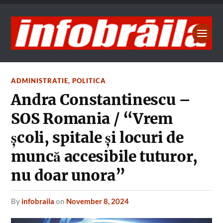
ADMINISTRATIE
,
POLITICA
Andra Constantinescu –
SOS Romania / “Vrem
școli, spitale și locuri de
muncă accesibile tuturor,
nu doar unora”
by
infobraila
on
November 8, 2024