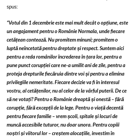
spus:
“Votul din 1 decembrie este mai mult decât o opțiune, este
un angajament pentru o Românie Normala, unde fiecare
cetățean contează. Nu promitem minuni; promitem o
luptă neîncetată pentru dreptate și respect. Suntem aici
pentru a reda românilor încrederea în țara lor, pentru a
pune punct corupției care ne-a umilit ani de zile, pentru a
proteja drepturile fiecăruia dintre voi și pentru a elimina
privilegiile nemeritate. Fiecare decizie va fi în interesul
vostru, al cetățenilor, nu al celor de la vârful puterii. De ce
să ne votați? Pentru o Românie dreaptă și onestă – fără
corupție, fără excepții de la lege. Pentru o viață decentă
pentru fiecare familie – vrem școli, spitale și locuri de
muncă accesibile tuturor, nu doar unora. Pentru copiii
noștri și viitorul lor – creștem alocațiile, investim în