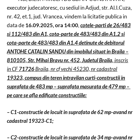
executor judecatoresc, cu sediul in Adjud, str. Al.I.Cuza,
nr. 42, et.1, jud. Vrancea, vindem la licitatie publica in
data de
16.09.2025, ora 14:00
,
cotele-parti de 26/483
si 112/483 din A1, cota-parte de 483/483 din A1.2 si
cota-parte de 483/483 din A1.4 detinute de debitorul
ANTOHE CATALIN SANDU din imobilul situat in
Braila –
810105, Str. Mihai Bravu nr. 452, Judetul Braila,
inscris
in CF
71726
Braila, nr cf vechi 45230, nr cadastral
19323, compus din teren intravilan curti-constructii in
suprafata de 483 mp – suprafata masurata de 479 mp –
pe care se afla edificate constructiile:
– C1-constructie de locuit in suprafata de 62 mp-avand nr
cadastral 19323-C1;
– C2-constructie de locuit in suprafata de 34 mp-avand nr