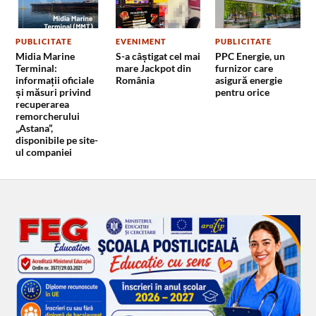
PUBLICITATE
EVENIMENT
PUBLICITATE
Midia Marine
S-a câștigat cel mai
PPC Energie, un
Terminal:
mare Jackpot din
furnizor care
informații oficiale
România
asigură energie
și măsuri privind
pentru orice
recuperarea
remorcherului
„Astana”,
disponibile pe site-
ul companiei