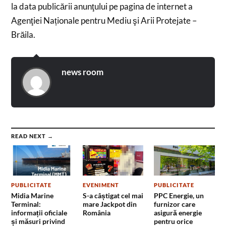
la data publicării anunţului pe pagina de internet a
Agenţiei Naționale pentru Mediu şi Arii Protejate –
Brăila.
news room
READ NEXT →
PUBLICITATE
EVENIMENT
PUBLICITATE
Midia Marine
S-a câștigat cel mai
PPC Energie, un
Terminal:
mare Jackpot din
furnizor care
informații oficiale
România
asigură energie
și măsuri privind
pentru orice