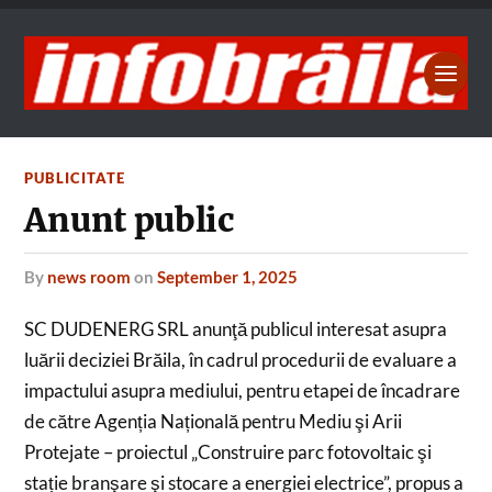
PUBLICITATE
Anunt public
by
news room
on
September 1, 2025
SC DUDENERG SRL anunţă publicul interesat asupra
luării deciziei Brăila, în cadrul procedurii de evaluare a
impactului asupra mediului, pentru etapei de încadrare
de către Agenția Națională pentru Mediu şi Arii
Protejate – proiectul „Construire parc fotovoltaic şi
stație branşare şi stocare a energiei electrice”, propus a