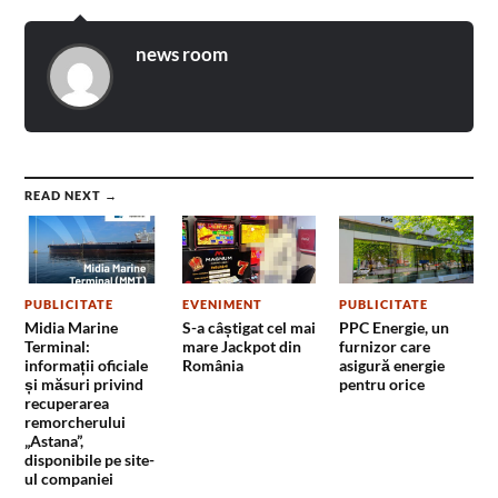
news room
READ NEXT →
PUBLICITATE
EVENIMENT
PUBLICITATE
Midia Marine
S-a câștigat cel mai
PPC Energie, un
Terminal:
mare Jackpot din
furnizor care
informații oficiale
România
asigură energie
și măsuri privind
pentru orice
recuperarea
remorcherului
„Astana”,
disponibile pe site-
ul companiei