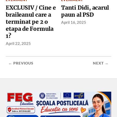
EXCLUSIV / Cine e
Tanti Didi, acarul
braileanul care a
paun al PSD
terminat pe 2 o
April 16, 2025
etapa de Formula
1?
April 22, 2025
← PREVIOUS
NEXT →