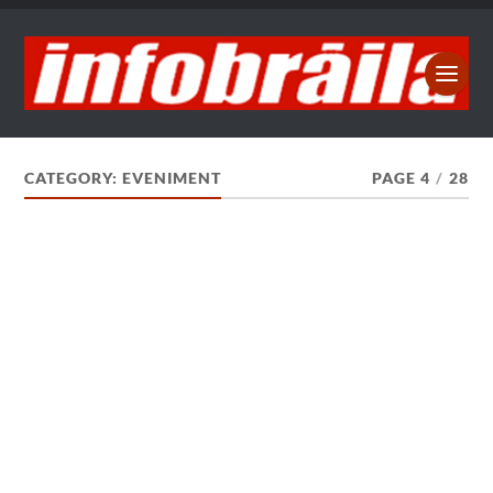
CATEGORY:
EVENIMENT
PAGE 4
/
28