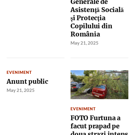
Generale de
Asistență Socială
și Protecția
Copilului din
România
May 21, 2025
EVENIMENT
Anunt public
May 21, 2025
EVENIMENT
FOTO Furtuna a
facut prapad pe
doua strazi intens